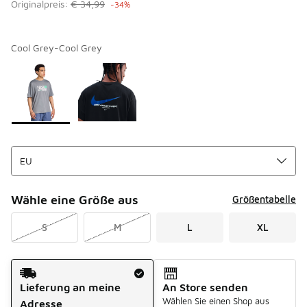
Originalpreis:
€ 34,99
-34%
Cool Grey-Cool Grey
Bitte wählen Sie einen Stil aus
*
Seite 1 von 1 zeigt die Farben 1 bis 2 von 2 an.
Wähle eine Größe aus
Größentabelle
S
M
L
XL
Versandart
Lieferung an meine
An Store senden
Wählen Sie einen Shop aus
Adresse