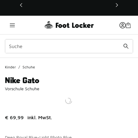
Dieser Link öffnet sich in einem neuen Fenster
Kinder
/
Schuhe
Nike Gato
Vorschule Schuhe
€ 69,99
inkl. MwSt.
Deep Royal Blue-Light Photo Blue