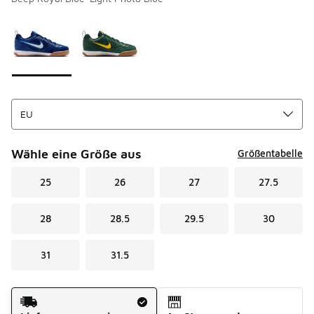
Bitte wählen Sie einen Stil aus
*
Seite 1 von 1 zeigt die Farben 1 bis 2 von 2 an.
Wähle eine Größe aus
Größentabelle
25
26
27
27.5
28
28.5
29.5
30
31
31.5
Versandart