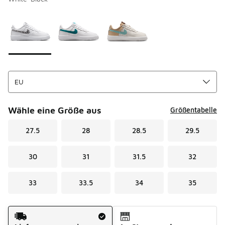
Bitte wählen Sie einen Stil aus
*
Seite 1 von 1 zeigt die Farben 1 bis 3 von 3 an.
Wähle eine Größe aus
Größentabelle
27.5
28
28.5
29.5
30
31
31.5
32
33
33.5
34
35
Versandart