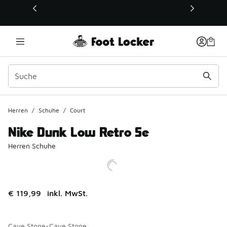
Dieser Link öffnet sich in einem neuen Fenster
Herren
/
Schuhe
/
Court
Nike Dunk Low Retro Se
Herren Schuhe
€ 119,99
inkl. MwSt.
Cave Stone-Cave Stone