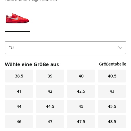
Bitte wählen Sie einen Stil aus
*
Seite 1 von 1 zeigt die Farben 1 bis 1 von 1 an.
Wähle eine Größe aus
Größentabelle
38.5
39
40
40.5
41
42
42.5
43
44
44.5
45
45.5
46
47
47.5
48.5