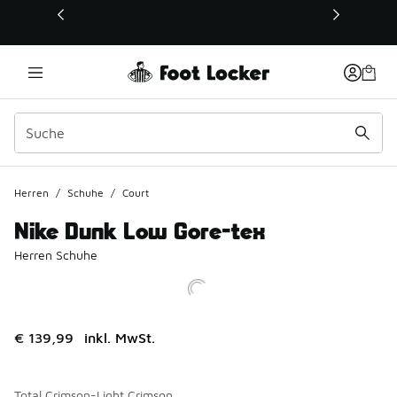
Dieser Link öffnet sich in einem neuen Fenster
Herren
/
Schuhe
/
Court
Nike Dunk Low Gore-tex
Herren Schuhe
€ 139,99
inkl. MwSt.
Total Crimson-Light Crimson