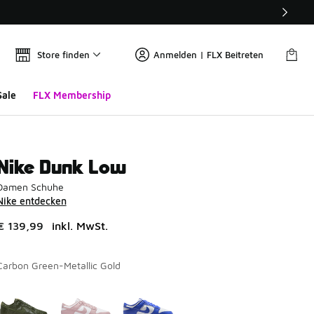
Store finden
Anmelden | FLX Beitreten
Sale
FLX Membership
Nike Dunk Low
Damen Schuhe
Nike entdecken
€ 139,99
inkl. MwSt.
Carbon Green-Metallic Gold
Seite 1 von 1 zeigt die Farben 1 bis 3 von 3 an.
Bitte wählen Sie einen Stil aus
*