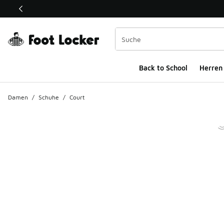
Dieser Link öffnet sich in einem neuen Fenster
Back to School
Herren
Damen
/
Schuhe
/
Court