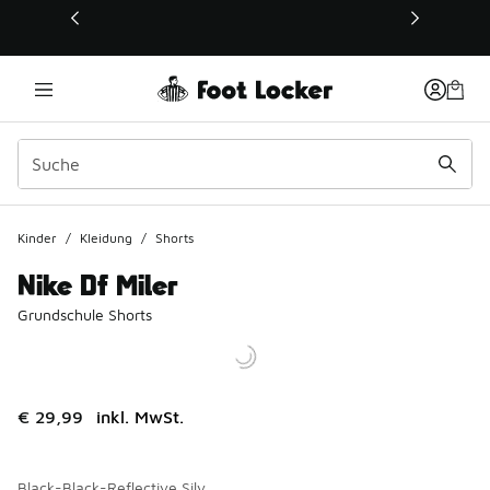
Dieser Link öffnet sich in einem neuen Fenster
Kinder
/
Kleidung
/
Shorts
Nike Df Miler
Grundschule Shorts
€ 29,99
inkl. MwSt.
Black-Black-Reflective Silv