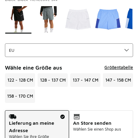
Bitte wählen Sie einen Stil aus
*
Seite 1 von 1 zeigt die Farben 1 bis 5 von 5 an.
Wähle eine Größe aus
Größentabelle
122 - 128 CM
128 - 137 CM
137 - 147 CM
147 - 158 CM
158 - 170 CM
Versandart
Lieferung an meine
An Store senden
Wählen Sie einen Shop aus
Adresse
Wählen Sie Ihre Größe