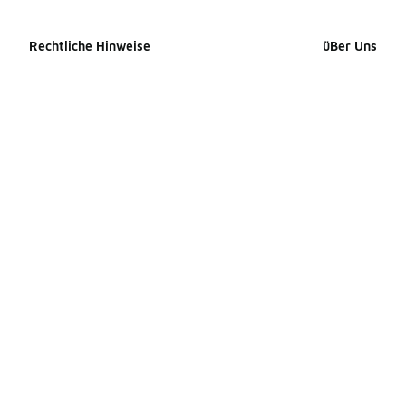
Rechtliche Hinweise
üBer Uns
Cookie-erklärung
Impressum
Datenschutzerklärung
Presse Kontak
Allgemeine Geschäftsbedingungen
Karriere
Erklärung zur Barrierefreiheit
Produkte Site
Ihre Rechte
Produkte Site