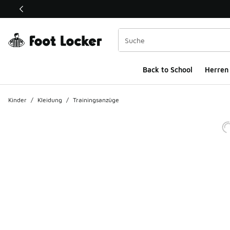
Dieser Link öffnet sich in einem neuen Fenster
Back to School
Herren
Kinder
/
Kleidung
/
Trainingsanzüge