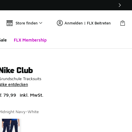
Store finden
Anmelden | FLX Beitreten
Sale
FLX Membership
Nike Club
Grundschule Tracksuits
Nike entdecken
€ 79,99
inkl. MwSt.
Midnight Navy-White
Seite 1 von 1 zeigt die Farben 1 bis 1 von 1 an.
Bitte wählen Sie einen Stil aus
*