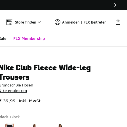
Store finden
Anmelden | FLX Beitreten
Sale
FLX Membership
Nike Club Fleece Wide-leg
Trousers
Grundschule Hosen
Nike entdecken
€ 39,99
inkl. MwSt.
Black-Black
Seite 1 von 1 zeigt die Farben 1 bis 3 von 3 an.
Bitte wählen Sie einen Stil aus
*