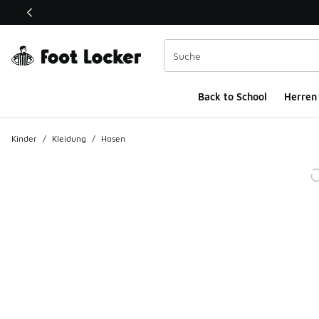
Dieser Link öffnet sich in einem neuen Fenster
Back to School
Herren
Kinder
/
Kleidung
/
Hosen