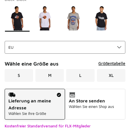
Bitte wählen Sie einen Stil aus
*
Seite 1 von 1 zeigt die Farben 1 bis 4 von 4 an.
Wähle eine Größe aus
Größentabelle
S
M
L
XL
Versandart
Lieferung an meine
An Store senden
Wählen Sie einen Shop aus
Adresse
Wählen Sie Ihre Größe
Kostenfreier Standardversand für FLX-Mitglieder