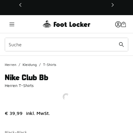
Dieser Link öffnet sich in einem neuen Fenster
Herren
/
Kleidung
/
T-Shirts
Nike Club Bb
Herren T-Shirts
€ 39,99
inkl. MwSt.
Black-Black