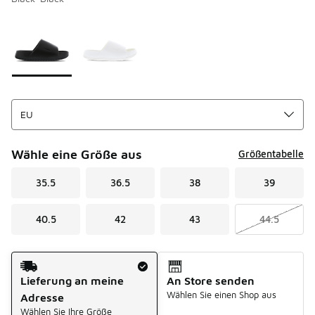
Bitte wählen Sie einen Stil aus
*
Seite 1 von 1 zeigt die Farben 1 bis 2 von 2 an.
Wähle eine Größe aus
Größentabelle
35.5
36.5
38
39
40.5
42
43
44.5
Versandart
Lieferung an meine
An Store senden
Wählen Sie einen Shop aus
Adresse
Wählen Sie Ihre Größe