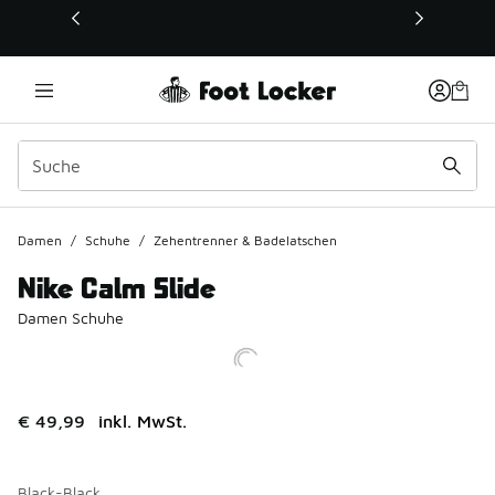
Dieser Link öffnet sich in einem neuen Fenster
Damen
/
Schuhe
/
Zehentrenner & Badelatschen
Nike Calm Slide
Damen Schuhe
€ 49,99
inkl. MwSt.
Black-Black