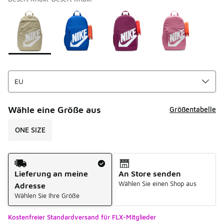
Bitte wählen Sie einen Stil aus
*
Seite 1 von 1 zeigt die Farben 1 bis 4 von 4 an.
Wähle eine Größe aus
Größentabelle
ONE SIZE
Versandart
Lieferung an meine
An Store senden
Wählen Sie einen Shop aus
Adresse
Wählen Sie Ihre Größe
Kostenfreier Standardversand für FLX-Mitglieder