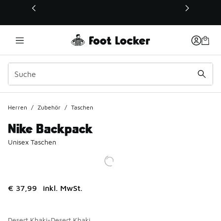
Dieser Link öffnet sich in einem neuen Fenster
Herren
/
Zubehör
/
Taschen
Nike Backpack
Unisex Taschen
€ 37,99
inkl. MwSt.
Desert Khaki-Desert Khaki