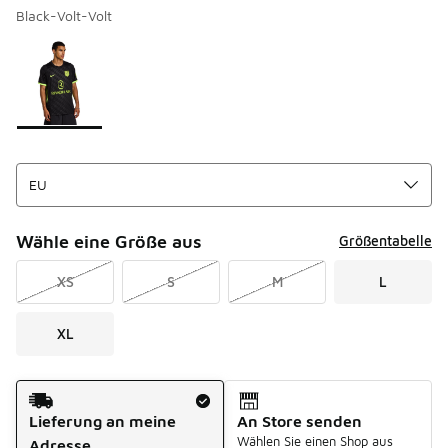
Black-Volt-Volt
Seite 1 von 1 zeigt die Farben 1 bis 1 von 1 an.
Bitte wählen Sie einen Stil aus
*
Wähle eine Größe aus
Größentabelle
XS
S
M
L
XL
Versandart
Lieferung an meine
An Store senden
Wählen Sie einen Shop aus
Adresse