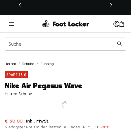
Dieser Link öffnet sich in einem neuen Fenster
Herren
/
Schuhe
/
Running
SPARE 15 €
Nike Air Pegasus Wave
Herren Schuhe
Dieser Artikel ist im Sale. Der Preis ist von auf € 60,00 ge
€ 60,00
inkl. MwSt.
Niedrigster Preis in den letzten 30 Tagen:
€ 75,00
-20%