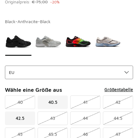
Originalpreis:
€ 75,00
-20%
Black-Anthracite-Black
Bitte wählen Sie einen Stil aus
*
Seite 1 von 1 zeigt die Farben 1 bis 4 von 4 an.
Wähle eine Größe aus
Größentabelle
40
40.5
41
42
42.5
43
44
44.5
45
45.5
46
47