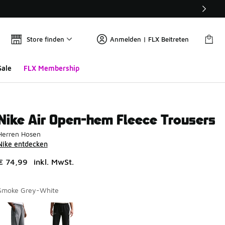
Store finden
Anmelden | FLX Beitreten
Sale
FLX Membership
Nike Air Open-hem Fleece Trousers
Herren Hosen
Nike entdecken
€ 74,99
inkl. MwSt.
Smoke Grey-White
Seite 1 von 1 zeigt die Farben 1 bis 2 von 2 an.
Bitte wählen Sie einen Stil aus
*