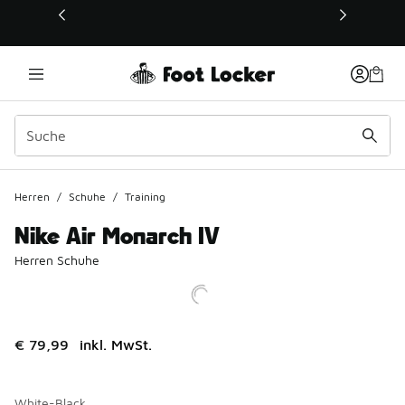
Dieser Link öffnet sich in einem neuen Fenster
Herren
/
Schuhe
/
Training
Nike Air Monarch IV
Herren Schuhe
€ 79,99
inkl. MwSt.
White-Black