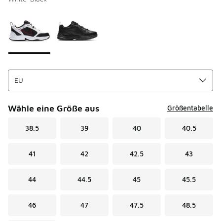
Bitte wählen Sie einen Stil aus
*
Seite 1 von 1 zeigt die Farben 1 bis 2 von 2 an.
Wähle eine Größe aus
Größentabelle
38.5
39
40
40.5
41
42
42.5
43
44
44.5
45
45.5
46
47
47.5
48.5