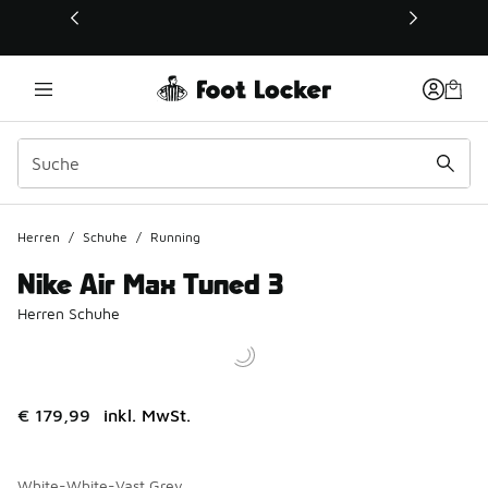
Dieser Link öffnet sich in einem neuen Fenster
Herren
/
Schuhe
/
Running
Nike Air Max Tuned 3
Herren Schuhe
€ 179,99
inkl. MwSt.
White-White-Vast Grey