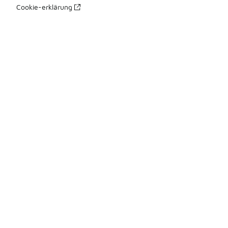
Cookie-erklärung
Datenschutzerklärung
Allgemeine Geschäftsbedingungen
Erklärung zur Barrierefreiheit
Ihre Rechte
üBer Uns
Impressum
Presse Kontakte
Karriere
Produkte Sitemap 1
Produkte Sitemap 2