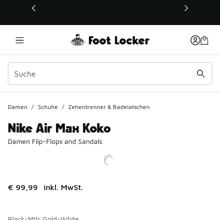
Dieser Link öffnet sich in einem neuen Fenster
Damen
/
Schuhe
/
Zehentrenner & Badelatschen
Nike Air Max Koko
Damen Flip-Flops and Sandals
€ 99,99
inkl. MwSt.
Black-Mtlc Gold-White