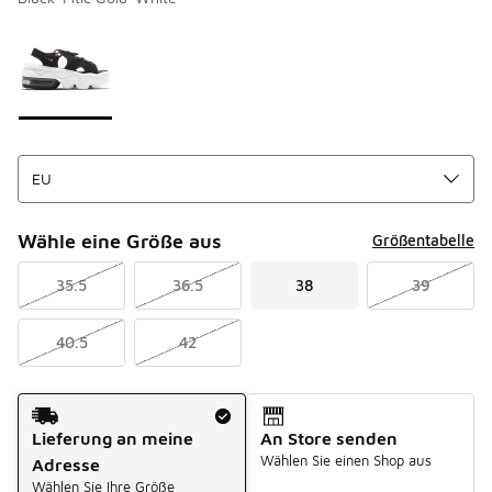
Bitte wählen Sie einen Stil aus
*
Seite 1 von 1 zeigt die Farben 1 bis 1 von 1 an.
Wähle eine Größe aus
Größentabelle
35.5
36.5
38
39
40.5
42
Versandart
Lieferung an meine
An Store senden
Wählen Sie einen Shop aus
Adresse
Wählen Sie Ihre Größe