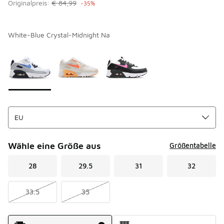
Originalpreis:
€ 84,99
-35%
White-Blue Crystal-Midnight Na
Bitte wählen Sie einen Stil aus
*
Seite 1 von 1 zeigt die Farben 1 bis 3 von 3 an.
Wähle eine Größe aus
Größentabelle
28
29.5
31
32
33.5
35
Versandart