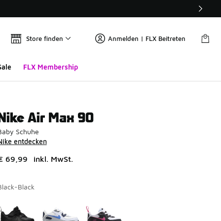
Store finden
Anmelden | FLX Beitreten
Sale
FLX Membership
Nike Air Max 90
Baby Schuhe
Nike entdecken
€ 69,99
inkl. MwSt.
Black-Black
Seite 1 von 1 zeigt die Farben 1 bis 3 von 3 an.
Bitte wählen Sie einen Stil aus
*