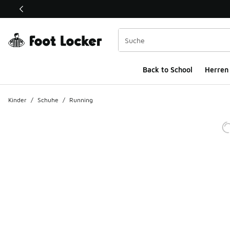
Dieser Link öffnet sich in einem neuen Fenster
Back to School
Herren
Kinder
/
Schuhe
/
Running