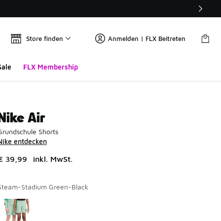
Store finden
Anmelden | FLX Beitreten
Sale
FLX Membership
Nike Air
Grundschule Shorts
Nike entdecken
€ 39,99
inkl. MwSt.
Steam-Stadium Green-Black
Seite 1 von 1 zeigt die Farben 1 bis 1 von 1 an.
Bitte wählen Sie einen Stil aus
*