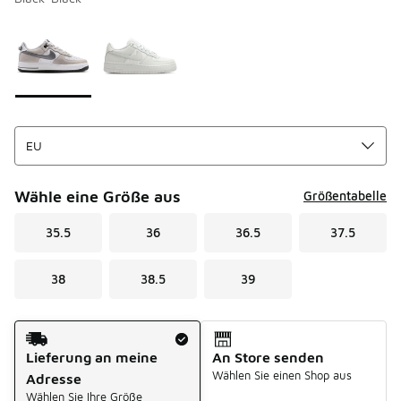
Bitte wählen Sie einen Stil aus
*
Seite 1 von 1 zeigt die Farben 1 bis 2 von 2 an.
Wähle eine Größe aus
Größentabelle
35.5
36
36.5
37.5
38
38.5
39
Versandart
Lieferung an meine
An Store senden
Wählen Sie einen Shop aus
Adresse
Wählen Sie Ihre Größe