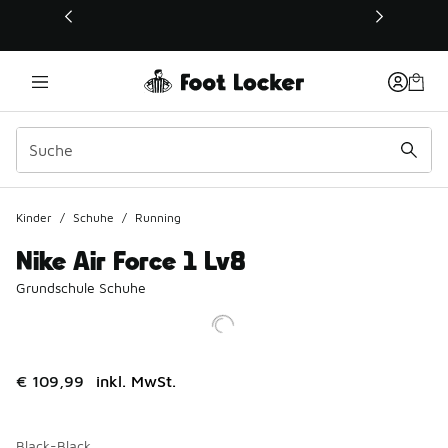
Dieser Link öffnet sich in einem neuen Fenster
Kinder
/
Schuhe
/
Running
Nike Air Force 1 Lv8
Grundschule Schuhe
€ 109,99
inkl. MwSt.
Black-Black