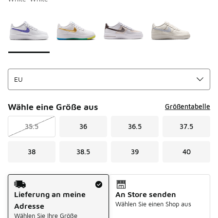
Bitte wählen Sie einen Stil aus
*
Seite 1 von 1 zeigt die Farben 1 bis 4 von 4 an.
Wähle eine Größe aus
Größentabelle
35.5
36
36.5
37.5
38
38.5
39
40
Versandart
Lieferung an meine
An Store senden
Wählen Sie einen Shop aus
Adresse
Wählen Sie Ihre Größe