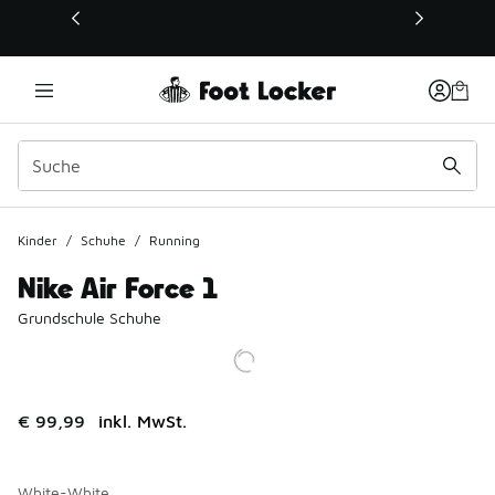
Dieser Link öffnet sich in einem neuen Fenster
Kinder
/
Schuhe
/
Running
Nike Air Force 1
Grundschule Schuhe
€ 99,99
inkl. MwSt.
White-White