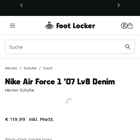
Dieser Link öffnet sich in einem neuen Fenster
Herren
/
Schuhe
/
Court
Nike Air Force 1 '07 Lv8 Denim
Herren Schuhe
€ 119,99
inkl. MwSt.
Black-Dark Smoke Grey