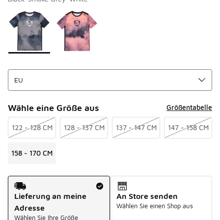
Bitte wählen Sie einen Stil aus
*
Seite 1 von 1 zeigt die Farben 1 bis 2 von 2 an.
Wähle eine Größe aus
Größentabelle
122 - 128 CM
128 - 137 CM
137 - 147 CM
147 - 158 CM
158 - 170 CM
Versandart
Lieferung an meine
An Store senden
Wählen Sie einen Shop aus
Adresse
Wählen Sie Ihre Größe