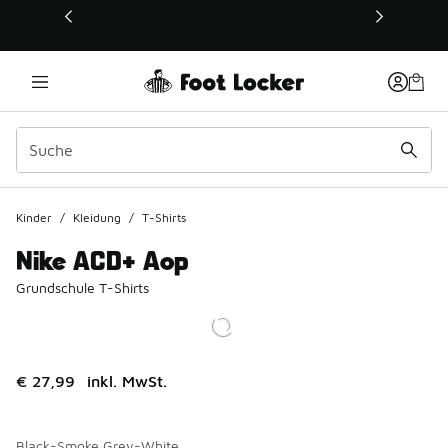
Dieser Link öffnet sich in einem neuen Fenster
Kinder
/
Kleidung
/
T-Shirts
Nike ACD+ Aop
Grundschule T-Shirts
€ 27,99
inkl. MwSt.
Black-Smoke Grey-White