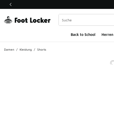
Dieser Link öffnet sich in einem neuen Fenster
Back to School
Herren
Damen
/
Kleidung
/
Shorts