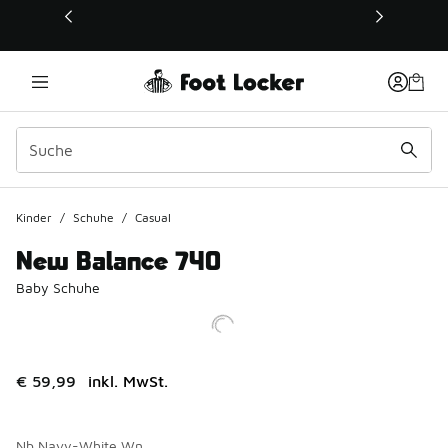
Dieser Link öffnet sich in einem neuen Fenster
Kinder
/
Schuhe
/
Casual
New Balance 740
Baby Schuhe
€ 59,99
inkl. MwSt.
Nb Navy-White Wn