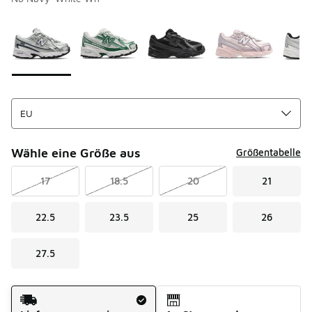
Bitte wählen Sie einen Stil aus
*
Seite 1 von 1 zeigt die Farben 1 bis 8 von 8 an.
Wähle eine Größe aus
Größentabelle
17
18.5
20
21
22.5
23.5
25
26
27.5
Versandart