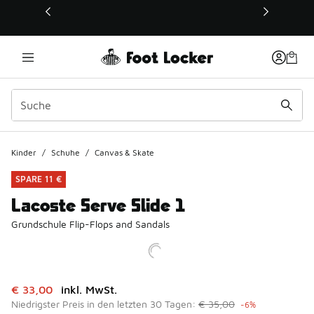
Dieser Link öffnet sich in einem neuen Fenster
Kinder
/
Schuhe
/
Canvas & Skate
SPARE 11 €
Lacoste Serve Slide 1
Grundschule Flip-Flops and Sandals
Dieser Artikel ist im Sale. Der Preis ist von auf € 33,00 ge
€ 33,00
inkl. MwSt.
Niedrigster Preis in den letzten 30 Tagen:
€ 35,00
-6%