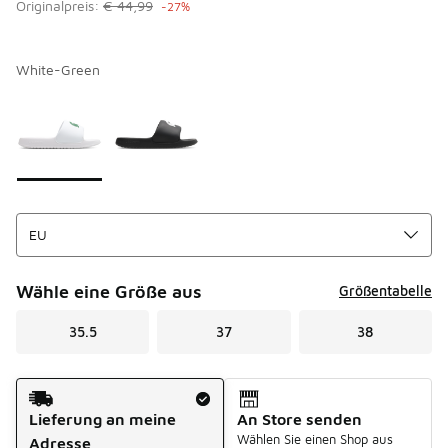
Originalpreis:
€ 44,99
-27%
White-Green
Bitte wählen Sie einen Stil aus
*
Seite 1 von 1 zeigt die Farben 1 bis 2 von 2 an.
Wähle eine Größe aus
Größentabelle
35.5
37
38
Versandart
Lieferung an meine
An Store senden
Wählen Sie einen Shop aus
Adresse