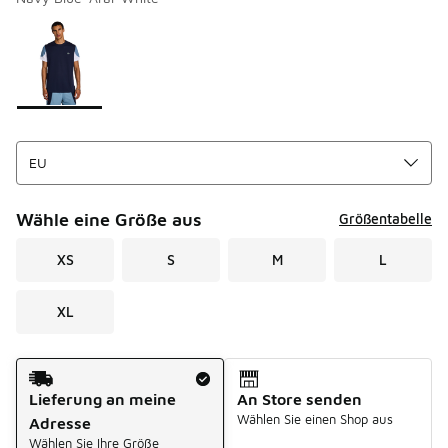
Bitte wählen Sie einen Stil aus
*
Seite 1 von 1 zeigt die Farben 1 bis 1 von 1 an.
Wähle eine Größe aus
Größentabelle
XS
S
M
L
XL
Versandart
Lieferung an meine
An Store senden
Wählen Sie einen Shop aus
Adresse
Wählen Sie Ihre Größe