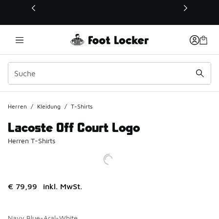
Dieser Link öffnet sich in einem neuen Fenster
Herren
/
Kleidung
/
T-Shirts
Lacoste Off Court Logo
Herren T-Shirts
€ 79,99
inkl. MwSt.
Navy Blue-Aral-White