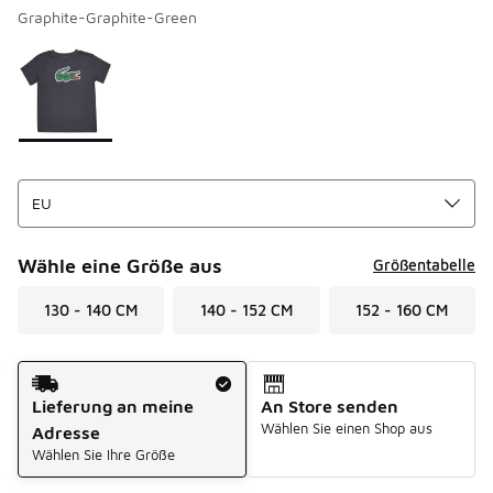
Graphite-Graphite-Green
Seite 1 von 1 zeigt die Farben 1 bis 1 von 1 an.
Bitte wählen Sie einen Stil aus
*
Wähle eine Größe aus
Größentabelle
130 - 140 CM
140 - 152 CM
152 - 160 CM
Versandart
Lieferung an meine
An Store senden
Wählen Sie einen Shop aus
Adresse
Wählen Sie Ihre Größe