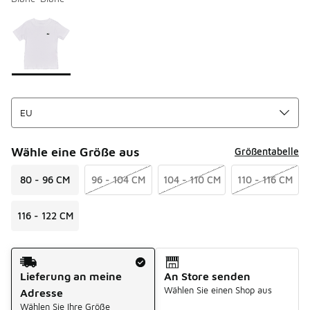
Bitte wählen Sie einen Stil aus
*
Seite 1 von 1 zeigt die Farben 1 bis 1 von 1 an.
Wähle eine Größe aus
Größentabelle
80 - 96 CM
96 - 104 CM
104 - 110 CM
110 - 116 CM
116 - 122 CM
Versandart
Lieferung an meine
An Store senden
Wählen Sie einen Shop aus
Adresse
Wählen Sie Ihre Größe