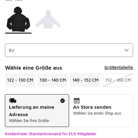
Bitte wählen Sie einen Stil aus
*
Seite 1 von 1 zeigt die Farben 1 bis 2 von 2 an.
Wähle eine Größe aus
Größentabelle
122 - 130 CM
130 - 140 CM
140 - 152 CM
152 - 160 CM
Versandart
Lieferung an meine
An Store senden
Wählen Sie einen Shop aus
Adresse
Wählen Sie Ihre Größe
Kostenfreier Standardversand für FLX-Mitglieder