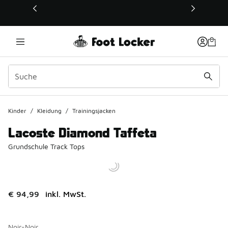
Dieser Link öffnet sich in einem neuen Fenster
Kinder
/
Kleidung
/
Trainingsjacken
Lacoste Diamond Taffeta
Grundschule Track Tops
€ 94,99
inkl. MwSt.
Noir-Noir