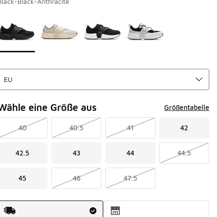
Black-Black-Anthracite
Seite 1 von 1 zeigt die Farben 1 bis 4 von 4 an.
Bitte wählen Sie einen Stil aus
*
Wähle eine Größe aus
Größentabelle
40
40.5
41
42
42.5
43
44
44.5
45
46
47.5
Versandart