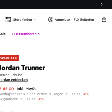
Store finden
Anmelden | FLX Beitreten
Sale
FLX Membership
SPARE 44 €
Jordan Trunner
Herren Schuhe
Jordan entdecken
Dieser Artikel ist im Sale. Der Preis ist von auf € 65,00 gefal
€ 65,00
inkl. MwSt.
Niedrigster Preis in den letzten 30 Tagen:
€ 109,99
-41%
Originalpreis:
€ 109,99
-41%