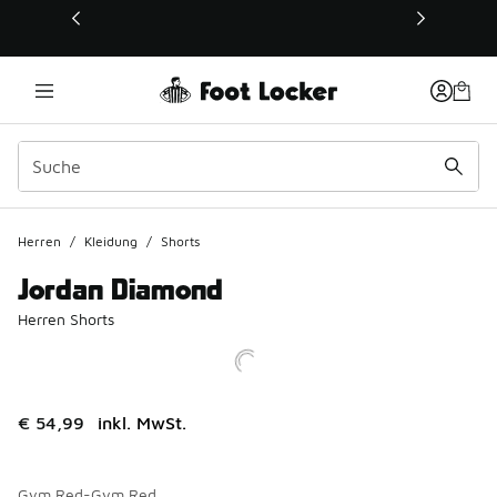
Dieser Link öffnet sich in einem neuen Fenster
Herren
/
Kleidung
/
Shorts
Jordan Diamond
Herren Shorts
€ 54,99
inkl. MwSt.
Gym Red-Gym Red