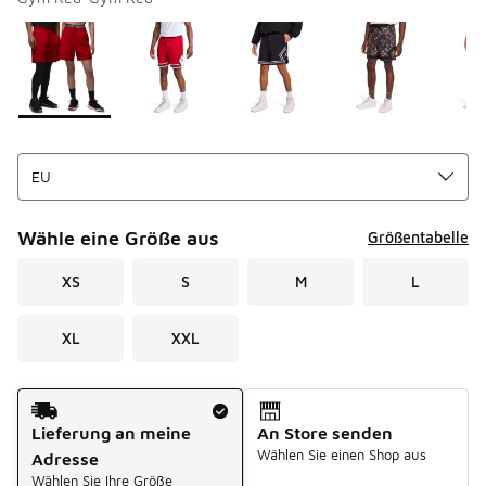
Bitte wählen Sie einen Stil aus
*
Seite 1 von 1 zeigt die Farben 1 bis 6 von 6 an.
Wähle eine Größe aus
Größentabelle
XS
S
M
L
XL
XXL
Versandart
Lieferung an meine
An Store senden
Wählen Sie einen Shop aus
Adresse
Wählen Sie Ihre Größe