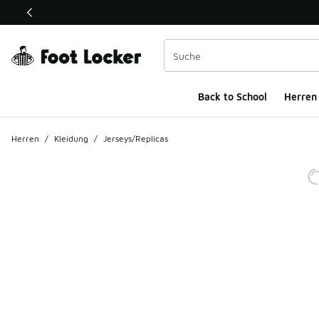
Dieser Link öffnet sich in einem neuen Fenster
Back to School
Herren
Herren
/
Kleidung
/
Jerseys/Replicas