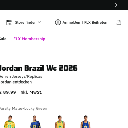
Store finden
Anmelden | FLX Beitreten
Sale
FLX Membership
Jordan Brazil Wc 2026
Herren Jerseys/Replicas
Jordan entdecken
€ 89,99
inkl. MwSt.
Varsity Maize-Lucky Green
Seite 1 von 1 zeigt die Farben 1 bis 4 von 4 an.
Bitte wählen Sie einen Stil aus
*