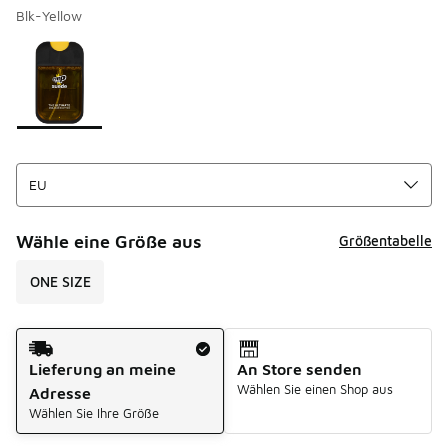
Blk-Yellow
Seite 1 von 1 zeigt die Farben 1 bis 1 von 1 an.
Bitte wählen Sie einen Stil aus
*
Wähle eine Größe aus
Größentabelle
ONE SIZE
Versandart
Lieferung an meine
An Store senden
Wählen Sie einen Shop aus
Adresse
Wählen Sie Ihre Größe