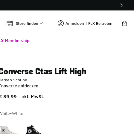
Store finden
Anmelden | FLX Beitreten
LX Membership
Converse Ctas Lift High
Damen Schuhe
Converse entdecken
€ 89,99
inkl. MwSt.
White-White
Seite 1 von 1 zeigt die Farben 1 bis 2 von 2 an.
Bitte wählen Sie einen Stil aus
*