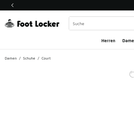
Dieser Link öffnet sich in einem neuen Fenster
Herren
Dame
Damen
/
Schuhe
/
Court