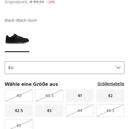
Originalpreis:
€ 89,99
-39%
Black-Black-Gum
Bitte wählen Sie einen Stil aus
*
Seite 1 von 1 zeigt die Farben 1 bis 1 von 1 an.
Wähle eine Größe aus
Größentabelle
40
40.5
41
42
42.5
43
44
44.5
45