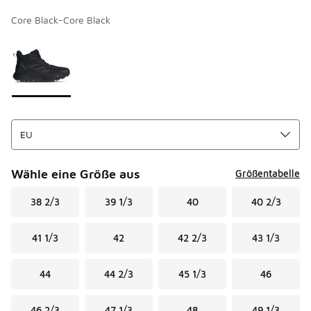
Core Black-Core Black
Bitte wählen Sie einen Stil aus
*
Seite 1 von 1 zeigt die Farben 1 bis 1 von 1 an.
Wähle eine Größe aus
Größentabelle
38 2/3
39 1/3
40
40 2/3
41 1/3
42
42 2/3
43 1/3
44
44 2/3
45 1/3
46
46 2/3
47 1/3
48
49 1/3