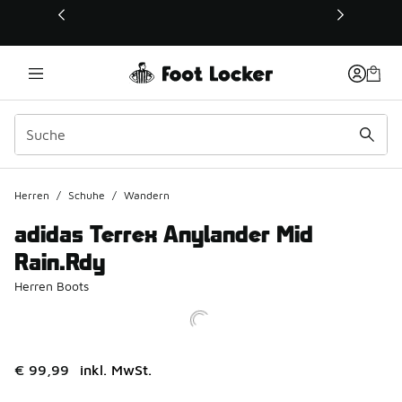
Dieser Link öffnet sich in einem neuen Fenster
Herren
/
Schuhe
/
Wandern
adidas Terrex Anylander Mid
Rain.Rdy
Herren Boots
€ 99,99
inkl. MwSt.