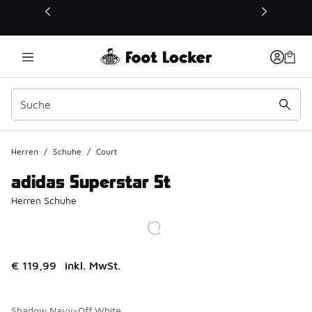
Dieser Link öffnet sich in einem neuen Fenster
Herren
/
Schuhe
/
Court
adidas Superstar St
Herren Schuhe
€ 119,99
inkl. MwSt.
Shadow Navy-Off White