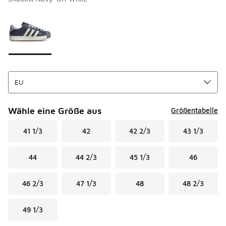
Bitte wählen Sie einen Stil aus
*
Seite 1 von 1 zeigt die Farben 1 bis 1 von 1 an.
Wähle eine Größe aus
Größentabelle
41 1/3
42
42 2/3
43 1/3
44
44 2/3
45 1/3
46
46 2/3
47 1/3
48
48 2/3
49 1/3