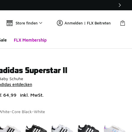
Store finden
Anmelden | FLX Beitreten
Sale
FLX Membership
adidas Superstar II
Baby Schuhe
adidas entdecken
€ 64,99
inkl. MwSt.
White-Core Black-White
Seite 1 von 1 zeigt die Farben 1 bis 8 von 8 an.
Bitte wählen Sie einen Stil aus
*