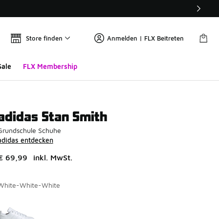
Store finden
Anmelden | FLX Beitreten
Sale
FLX Membership
adidas Stan Smith
Grundschule Schuhe
adidas entdecken
€ 69,99
inkl. MwSt.
White-White-White
Seite 1 von 1 zeigt die Farben 1 bis 1 von 1 an.
Bitte wählen Sie einen Stil aus
*