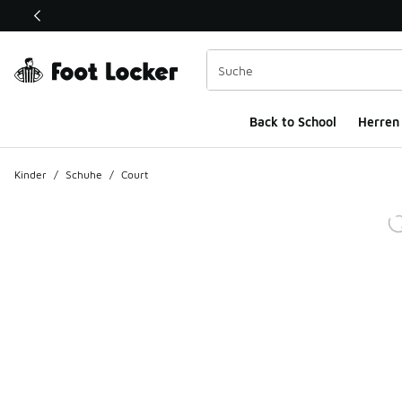
Dieser Link öffnet sich in einem neuen Fenster
Back to School
Herren
Kinder
/
Schuhe
/
Court