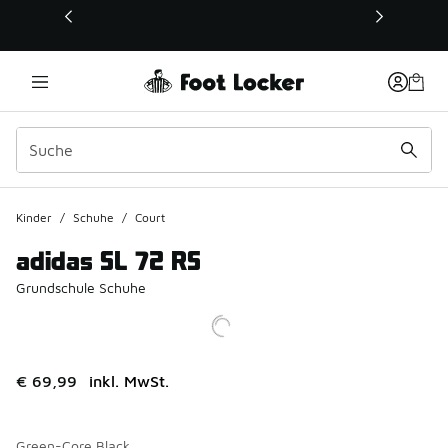
Dieser Link öffnet sich in einem neuen Fenster
Kinder
/
Schuhe
/
Court
adidas SL 72 RS
Grundschule Schuhe
€ 69,99
inkl. MwSt.
Green-Core Black