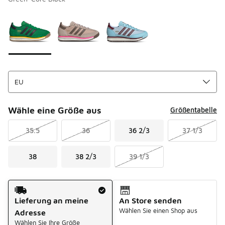
Bitte wählen Sie einen Stil aus
*
Seite 1 von 1 zeigt die Farben 1 bis 3 von 3 an.
Wähle eine Größe aus
Größentabelle
35.5
36
36 2/3
37 1/3
38
38 2/3
39 1/3
Versandart
Lieferung an meine
An Store senden
Wählen Sie einen Shop aus
Adresse
Wählen Sie Ihre Größe