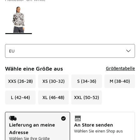
Bitte wählen Sie einen Stil aus
*
Seite 1 von 1 zeigt die Farben 1 bis 1 von 1 an.
Wähle eine Größe aus
Größentabelle
XXS (26-28)
XS (30-32)
S (34-36)
M (38-40)
L (42-44)
XL (46-48)
XXL (50-52)
Versandart
Lieferung an meine
An Store senden
Wählen Sie einen Shop aus
Adresse
Wählen Sie Ihre Größe