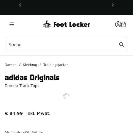
Dieser Link öffnet sich in einem neuen Fenster
Damen
/
Kleidung
/
Trainingsjacken
adidas Originals
Damen Track Tops
€ 84,99
inkl. MwSt.
Multicolor-Off White