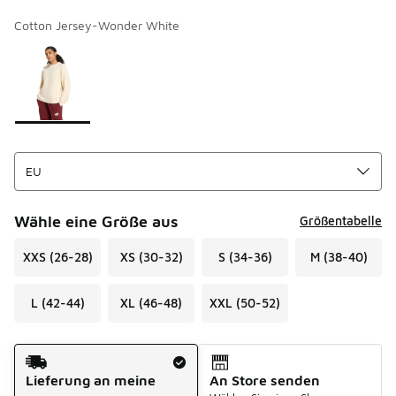
Cotton Jersey-Wonder White
Bitte wählen Sie einen Stil aus
*
Seite 1 von 1 zeigt die Farben 1 bis 1 von 1 an.
Wähle eine Größe aus
Größentabelle
XXS (26-28)
XS (30-32)
S (34-36)
M (38-40)
L (42-44)
XL (46-48)
XXL (50-52)
Versandart
Lieferung an meine
An Store senden