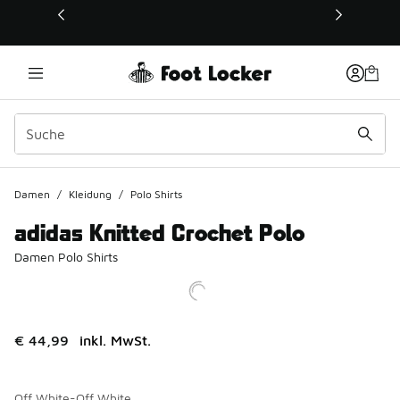
Dieser Link öffnet sich in einem neuen Fenster
Damen
/
Kleidung
/
Polo Shirts
adidas Knitted Crochet Polo
Damen Polo Shirts
€ 44,99
inkl. MwSt.
Off White-Off White