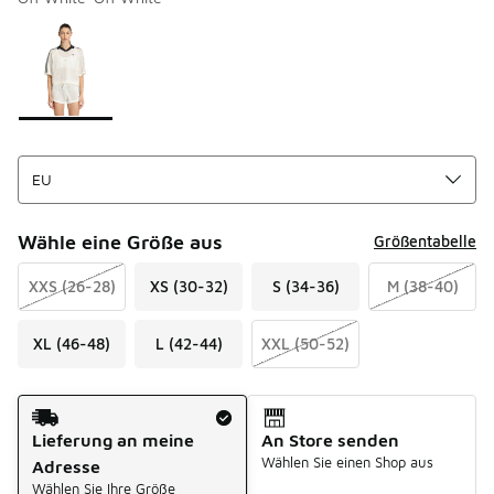
Bitte wählen Sie einen Stil aus
*
Seite 1 von 1 zeigt die Farben 1 bis 1 von 1 an.
Wähle eine Größe aus
Größentabelle
XXS (26-28)
XS (30-32)
S (34-36)
M (38-40)
XL (46-48)
L (42-44)
XXL (50-52)
Versandart
Lieferung an meine
An Store senden
Wählen Sie einen Shop aus
Adresse
Wählen Sie Ihre Größe