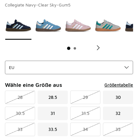
Collegiate Navy-Clear Sky-Gum5
Seite 1 von 2 zeigt die Farben 1 bis 10 von 17 an.
Bitte wählen Sie einen Stil aus
*
Bi
Wähle eine Größe aus
Größentabelle
28
28.5
29
30
30.5
31
31.5
32
33
33.5
34
35