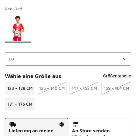
Red-Red
Bitte wählen Sie einen Stil aus
*
Seite 1 von 1 zeigt die Farben 1 bis 1 von 1 an.
Wähle eine Größe aus
Größentabelle
123 - 129 CM
135 - 140 CM
147 - 152 CM
159 - 164 CM
171 - 176 CM
Versandart
Lieferung an meine
An Store senden